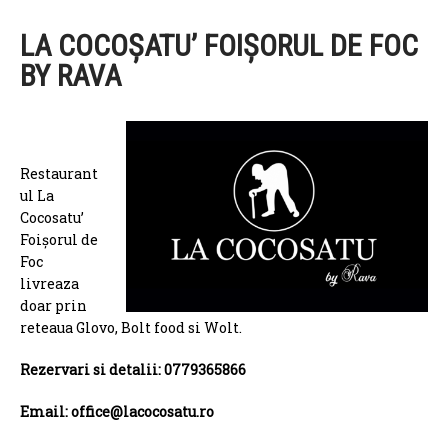
LA COCOȘATU’ FOIȘORUL DE FOC
BY RAVA
Restaurant
ul La
Cocosatu’
Foișorul de
Foc
livreaza
doar prin
reteaua Glovo, Bolt food si Wolt.
Rezervari si detalii: 0779365866
Email: office@lacocosatu.ro