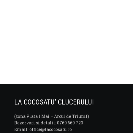
LA COCOSATU’ CLUCERULUI
(zona Piata 1 Mai – Arcul de Triumf)
Rezervari si detalii: 0769 669 720
Email: office@lacocosatu.ro