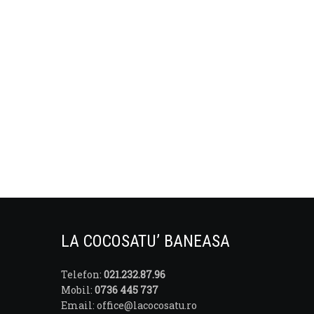
LA COCOSATU’ BANEASA
Telefon:
021.232.87.96
Mobil:
0736 445 737
Email: office@lacocosatu.ro