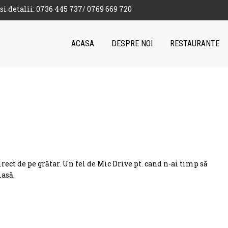
 si detalii: 0736 445 737/ 0769 669 720
ACASA
DESPRE NOI
RESTAURANTE
irect de pe grătar. Un fel de Mic Drive pt. cand n-ai timp să
masă.