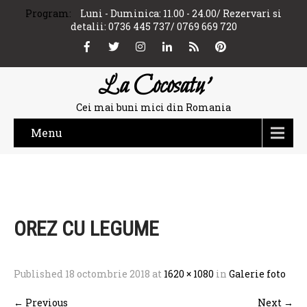
Program:
Luni - Duminica: 11.00 - 24.00/ Rezervari si
detalii: 0736 445 737/ 0769 669 720
La Cocosatu'
Cei mai buni mici din Romania
Menu
OREZ CU LEGUME
Published
18 octombrie 2018
at
1620 × 1080
in
Galerie foto
←
Previous
Next
→