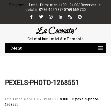
Program:
Luni - Duminica: 11.00 - 24.00/ Rezervari si
detalii: 0736 445 737/ 0769 669 720
La Cocosatu'
Cei mai buni mici din Romania
Menu
PEXELS-PHOTO-1268551
Published
4 aprilie 2019
at
1500 × 1001
in
pexels-photo-
1268551